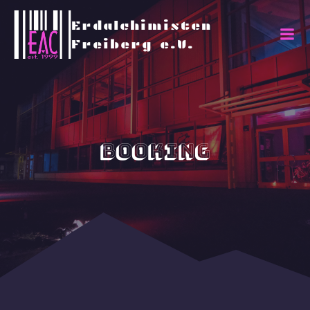
Erdalchimisten
Freiberg e.V.
Booking