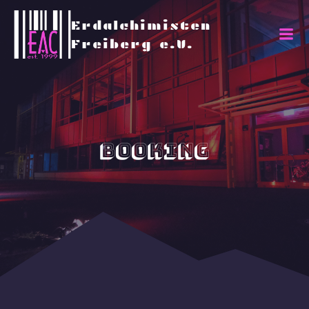
Erdalchimisten
Freiberg e.V.
Booking