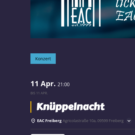
Konzert
11 Apr.
21:00
BIS
11 APR.
Knüppelnacht
EAC Freiberg
Agricolastraße 10a, 09599 Freiberg