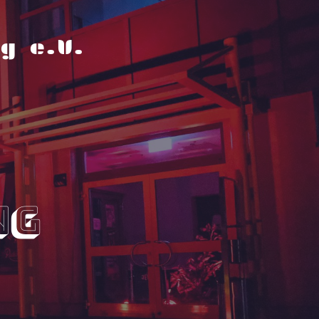
g e.V.
ng