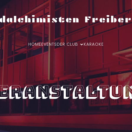
dalchimisten Freiber
HOME
EVENTS
DER CLUB
KARAOKE
eranstaltu