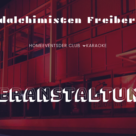
dalchimisten Freiber
HOME
EVENTS
DER CLUB
KARAOKE
eranstaltu