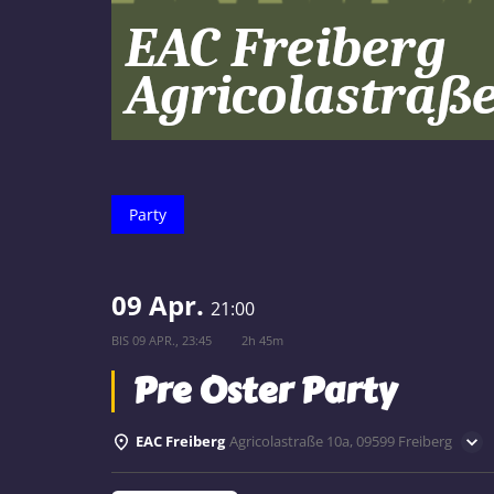
Party
09 Apr.
21:00
BIS
09 APR., 23:45
2h 45m
Pre Oster Party
EAC Freiberg
Agricolastraße 10a, 09599 Freiberg