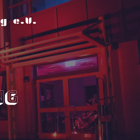
g e.V.
ng