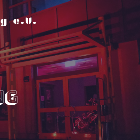
g e.V.
ng