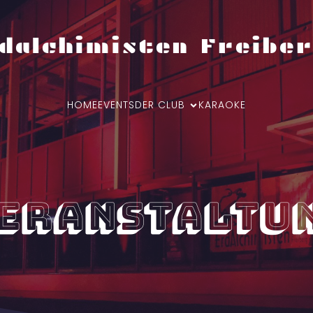
dalchimisten Freiber
HOME
EVENTS
DER CLUB
KARAOKE
eranstaltu