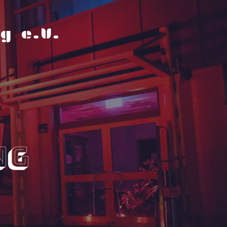
g e.V.
ng