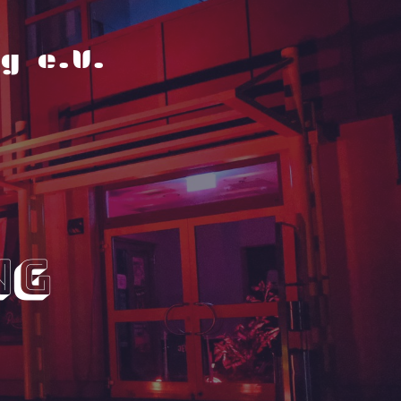
g e.V.
ng