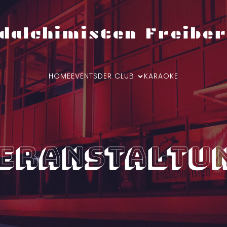
dalchimisten Freiber
HOME
EVENTS
DER CLUB
KARAOKE
eranstaltu