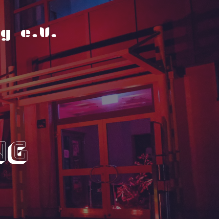
g e.V.
ng