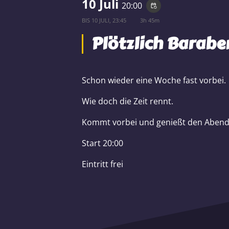
10 Juli
20:00
event_repeat
BIS
10 JULI, 23:45
3h 45m
Plötzlich Barab
Schon wieder eine Woche fast vorbei.
Wie doch die Zeit rennt.
Kommt vorbei und genießt den Abend
Start 20:00
Eintritt frei