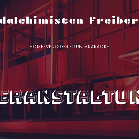
dalchimisten Freiber
HOME
EVENTS
DER CLUB
KARAOKE
eranstaltu