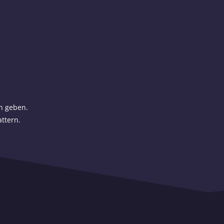
en geben.
attern.