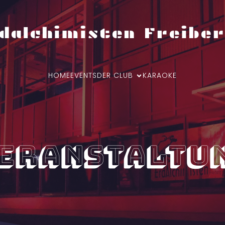
dalchimisten Freiber
HOME
EVENTS
DER CLUB
KARAOKE
eranstaltu