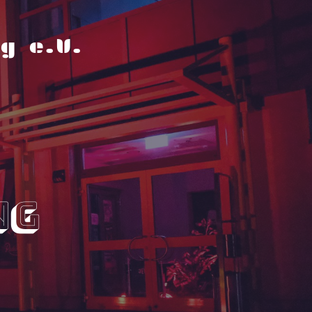
g e.V.
ng