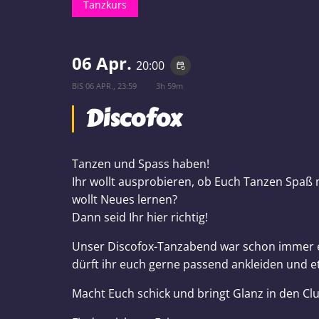
Tanzkurs
06 Apr.
20:00
event_repeat
BIS
06 APR., 23:59
3h 59m
Discofox
Tanzen und Spass haben!
Ihr wollt ausprobieren, ob Euch Tanzen Spaß
wollt Neues lernen?
Dann seid Ihr hier richtig!
Unser Discofox-Tanzabend war schon immer e
dürft ihr euch gerne passend ankleiden und e
Macht Euch schick und bringt Glanz in den Clu