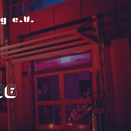
g e.V.
ng