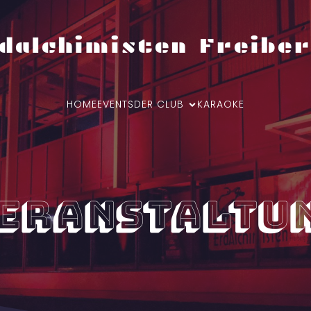
dalchimisten Freiber
HOME
EVENTS
DER CLUB
KARAOKE
eranstaltu