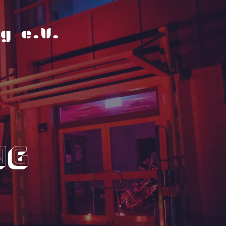
g e.V.
ng