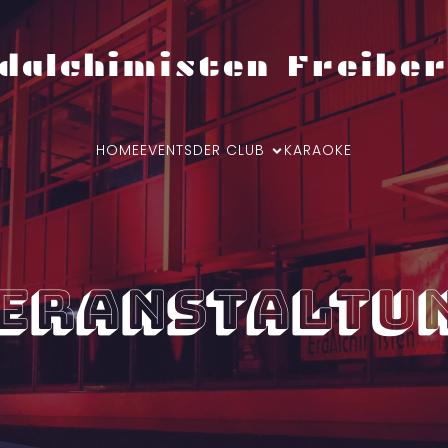
dalchimisten Freiber
HOME
EVENTS
DER CLUB
KARAOKE
eranstaltu