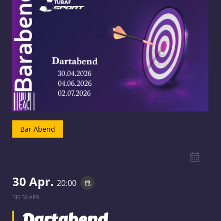
Bar Abend
30 Apr.
20:00
event_repeat
BIS
30 APR.
Dartabend