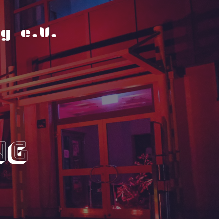
g e.V.
ng