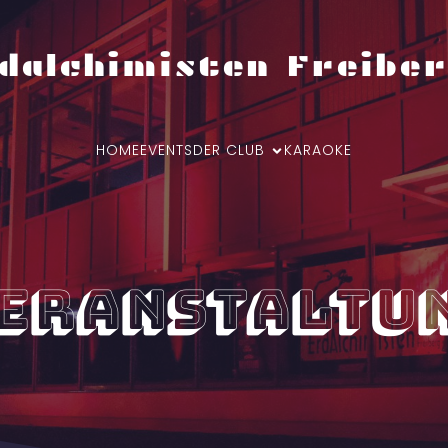
dalchimisten Freiber
HOME
EVENTS
DER CLUB
KARAOKE
eranstaltu