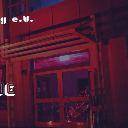
g e.V.
ng