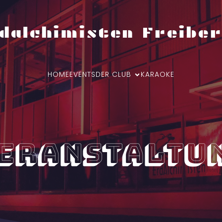
dalchimisten Freiber
HOME
EVENTS
DER CLUB
KARAOKE
eranstaltu