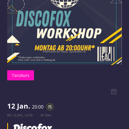
Tanzkurs
12 Jan.
20:00
event_repeat
BIS
12 JAN., 23:59
3h 59m
Discofox