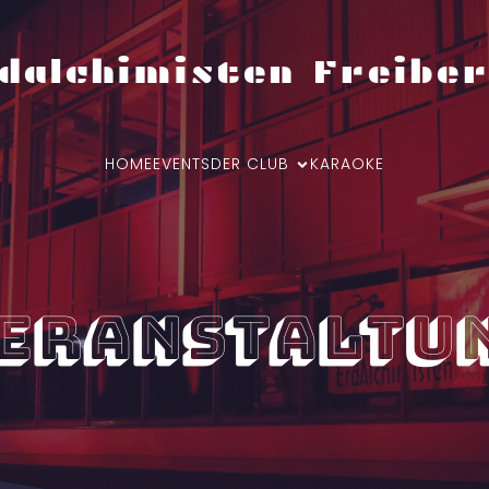
dalchimisten Freiber
HOME
EVENTS
DER CLUB
KARAOKE
eranstaltu