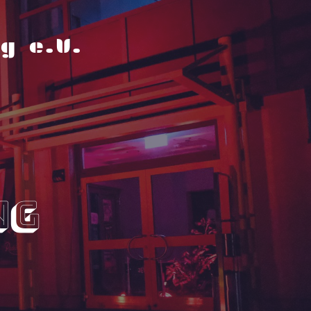
g e.V.
ng