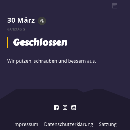
30 März
event_repeat
GANZTÄGIG
Geschlossen
Wir putzen, schrauben und bessern aus.
Impressum
Datenschutzerklärung
Satzung