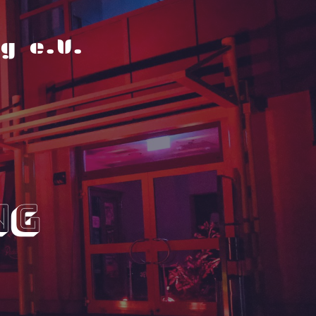
g e.V.
ng