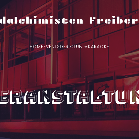
dalchimisten Freiber
HOME
EVENTS
DER CLUB
KARAOKE
eranstaltu