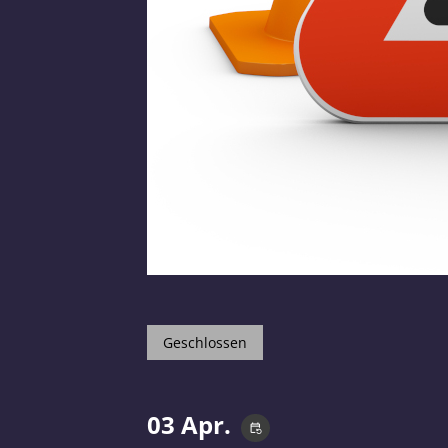
Geschlossen
03 Apr.
event_repeat