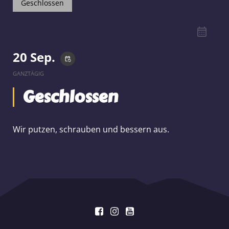
Geschlossen
20 Sep.
event_repeat
GANZTÄGIG
Geschlossen
Wir putzen, schrauben und bessern aus.