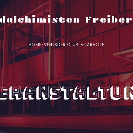
dalchimisten Freiber
HOME
EVENTS
DER CLUB
KARAOKE
eranstaltu