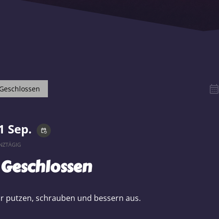
Geschlossen
1 Sep.
event_repeat
NZTÄGIG
Geschlossen
r putzen, schrauben und bessern aus.