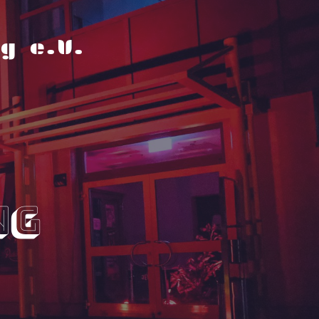
g e.V.
ng