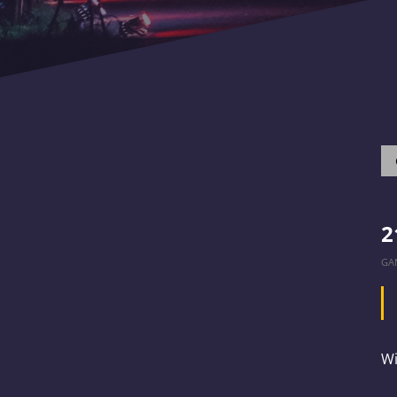
2
GA
Wi